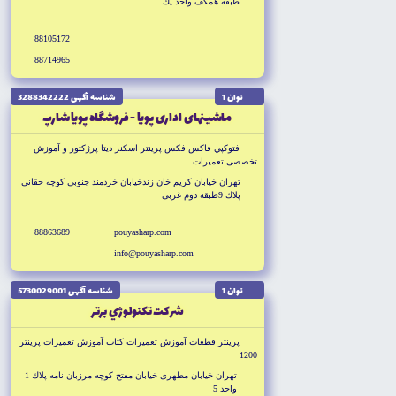
طبقه همکف واحد يك
88105172
88714965
توان 1
شناسه آگهى 3288342222
ماشينهاى ادارى پويا - فروشگاه پويا شارپ
فتوكپي فاكس فكس پرينتر اسكنر ديتا پرژكتور و آموزش
تخصصى تعميرات
تهران خيابان كريم خان زندخيابان خردمند جنوبى كوچه حقانى
پلاك 9طبقه دوم غربى
88863689
pouyasharp.com
info@pouyasharp.com
توان 1
شناسه آگهى 5730029001
شركت تكنولوژي برتر
پرينتر قطعات آموزش تعميرات كتاب آموزش تعميرات پرينتر
1200
تهران خيابان مطهرى خيابان مفتح كوچه مرزبان نامه پلاك 1
واحد 5