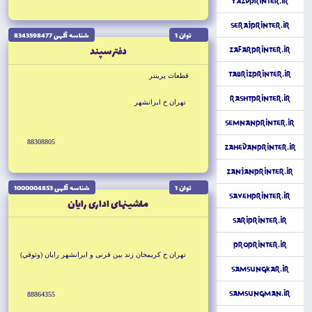
YazdPrinter.ir
SerajPrinter.ir
توان 1
شناسه آگهى 8343598477
دفتر سپند
ZafarPrinter.ir
TabrizPrinter.ir
قطعات پرينتر
RashtPrinter.ir
تهران خ ايرانشهر
SemnanPrinter.ir
88308805
ZahedanPrinter.ir
ZanjanPrinter.ir
توان 1
شناسه آگهى 1000004853
SavehPrinter.ir
ماشينهاى ادارى رايان
SariPrinter.ir
ProPrinter.ir
تهران خ كريمخان زند بين قرنى و ايرانشهر رايان (وثوقي)
SamsungKar.ir
SamsungMan.ir
88864355