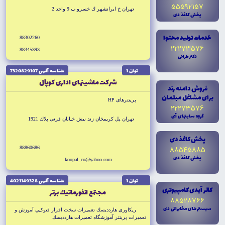
55592157
تهران خ ايرانشهر ك خسرو پ 9 واحد 2
پخش کاغذ دى
خدمات توليد محتوا
88302260
22273576
88345393
دکتر طراحى
توان 1
شناسه آگهى 7320829107
شركت ماشينهاى ادارى كوپال
فروش دامنه رند
براى مشاغل مبلمان
پرينترهاى HP
22273576
گروه سايتهاى آى
تهران پل كريمخان زند نبش خيابان قرنى پلاك 1921
پخش کاغذ دى
88545885
88860686
پخش کاغذ دى
koopal_co@yahoo.com
توان 1
شناسه آگهى 4021149328
کالر آيدى کامپيوترى
مجتمع انفورماتيك برتر
88528766
سيستم هاى مخابراتى دى
ريكاورى هاردديسك تعميرات سخت افزار فتوكپي آموزش و
تعميرات پرينتر آموزشگاه تعميرات هاردديسك