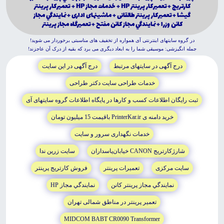
كارتريج + تعميركار پرينتر HP + خدمات مجاز HP + تعميركار پرينتر
گيشا + تعميركار پرينتر طالقانى + ماشينهاى ادارى + نمايندگي مجاز
كانن وزرا + نمايندگي مجاز كانن مفتح + تعميرگاه مجاز پرينتر
در گروه سايتهاى اينترنتى آى همواره از تخفيف هاى مناسبتى برخوردار مى شويد!
جمله انگيزشى: موسيقى شما را به ابعاد ديگرى مى برد که بقيه از درک آن عاجزند!
درج آگهى در سايتهاى مرتبط
درج آگهى در اين سايت
خدمات طراحى سايت دکتر طراحى
ثبت رايگان اطلاعات کسب و کارها در پايگاه اطلاعات گروه سايتهاى آى
خريد دامنه ى PrinterKar.ir باقيمت 15 ميليون تومان
خدمات نگهدارى سرور و سايت
شارژکارتريج CANON خيابان‌پاسداران
سايت زرين ندا
سايت مرکزى
تعميرات پرينتر
فروش کارتريج پرينتر
نمايندگي مجاز پرينتر کانن
نمايندگي مجاز HP
تعمير پرينتر در مناطق شمالى تهران
MIDCOM BABT CR0090 Transformer