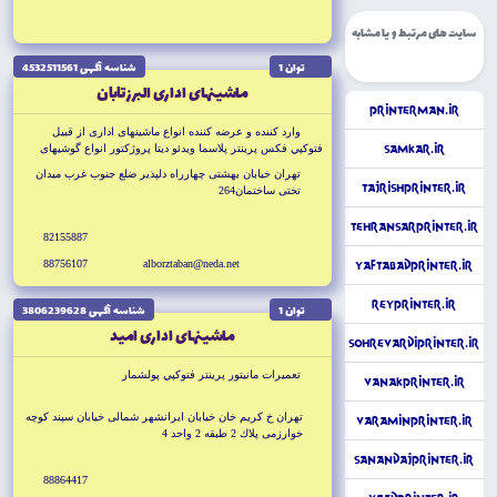
سایت های مرتبط و یا مشابه
توان 1
شناسه آگهى 4532511561
ماشينهاى ادارى البرز تابان
PrinterMan.ir
وارد كننده و عرضه كننده انواع ماشينهاى ادارى از قبيل
SamKar.ir
فتوكپي فكس پرينتر پلاسما ويدئو ديتا پروژكتور انواع گوشيهاى
تلفن و تلفن سانترال نمايندگي پاناسونيك
تهران خيابان بهشتى چهارراه دلپذير ضلع جنوب غرب ميدان
TajrishPrinter.ir
تختى ساختمان264
TehransarPrinter.ir
82155887
88756107
alborztaban@neda.net
YaftabadPrinter.ir
ReyPrinter.ir
توان 1
شناسه آگهى 3806239628
ماشينهاى ادارى اميد
SohrevardiPrinter.ir
تعميرات مانيتور پرينتر فتوكپي پولشمار
VanakPrinter.ir
تهران خ كريم خان خيابان ايرانشهر شمالى خيابان سپند كوچه
VaraminPrinter.ir
خوارزمى پلاك 2 طبقه 2 واحد 4
SanandajPrinter.ir
88864417