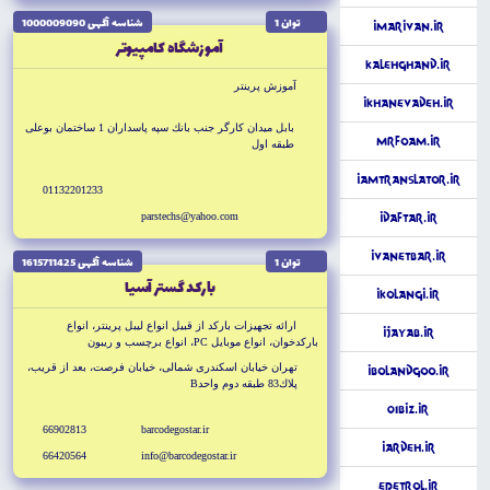
توان 1
شناسه آگهى 1000009090
iMarivan.ir
آموزشگاه كامپيوتر
KalehGhand.ir
آموزش پرينتر
iKhanevadeh.ir
بابل ميدان كارگر جنب بانك سپه پاسداران 1 ساختمان بوعلى
MrFoam.ir
طبقه اول
iAmTranslator.ir
01132201233
parstechs@yahoo.com
iDaftar.ir
iVanetbar.ir
توان 1
شناسه آگهى 1615711425
باركد گستر آسيا
iKolangi.ir
ارائه تجهيزات باركد از قبيل انواع ليبل پرينتر، انواع
iJayab.ir
باركدخوان، انواع موبايل PC، انواع برچسب و ريبون
تهران خيابان اسكندرى شمالى، خيابان فرصت، بعد از قريب،
iBolandgoo.ir
پلاك83 طبقه دوم واحدB
01Biz.ir
66902813
barcodegostar.ir
iArdeh.ir
66420564
info@barcodegostar.ir
ePetrol.ir