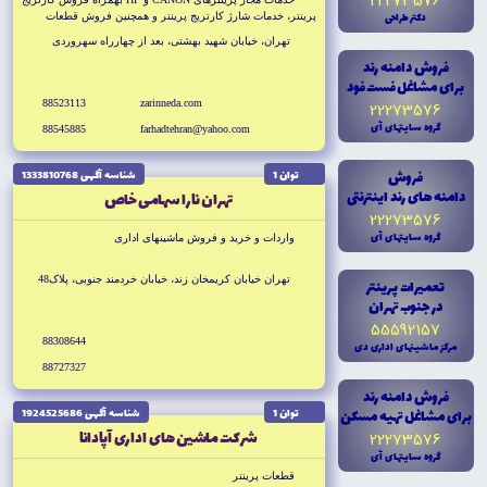
22273576
دکتر طراحى
پرينتر، خدمات شارژ کارتريج پرينتر و همچنين فروش قطعات
پرينتر و کارتريج
تهران، خيابان شهيد بهشتى، بعد از چهارراه سهروردى
فروش دامنه رند
براى مشاغل فست فود
88523113
zarinneda.com
22273576
گروه سايتهاى آى
88545885
farhadtehran@yahoo.com
فروش
توان 1
شناسه آگهى 1333810768
دامنه هاى رند اينترنتى
تهران نارا سهامى خاص
22273576
گروه سايتهاى آى
واردات و خريد و فروش ماشينهاى ادارى
تهران خيابان كريمخان زند، خيابان خردمند جنوبى، پلاک48
تعميرات پرينتر
در جنوب تهران
55592157
88308644
مرکز ماشينهاى ادارى دى
88727327
فروش دامنه رند
براى مشاغل تهيه مسکن
توان 1
شناسه آگهى 1924525686
شركت ماشين هاى ادارى آپادانا
22273576
گروه سايتهاى آى
قطعات پرينتر