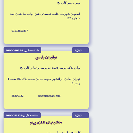
تونر پرينتر كارتريج
اصفهان شهركت علمى تحقيقاتى شيخ بهايى ساختمان اميد
شماره 117
03133850357
توان 1
شناسه آگهى 1000040269
نوآوران پارس
لوازم يدكي پرينتر دست دو پرينتر و شارژ كارتريج
تهران خيابان ايرانشهر جنوبى خيابان سميه پلاك 192 طبقه 4
واحد 16
88306132
noavaranepars.com
توان 1
شناسه آگهى 1000052529
ماشينهاى ادارى پرتو
كارتريج و لوازم يدكي پرينتر