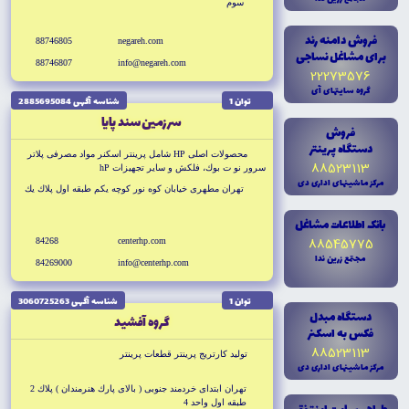
سوم
فروش دامنه رند
88746805
negareh.com
براى مشاغل نساجى
88746807
info@negareh.com
22273576
گروه سايتهاى آى
توان 1
شناسه آگهى 2885695084
سرزمين سند پايا
فروش
دستگاه پرينتر
محصولات اصلى HP شامل پرينتر اسكنر مواد مصرفى پلاتر
88523113
سرور نو ت بوك، فلكش و ساير تجهيزات hP
مرکز ماشينهاى ادارى دى
تهران مطهرى خيابان كوه نور كوچه يكم طبقه اول پلاك يك
بانک اطلاعات مشاغل
88545775
84268
centerhp.com
مجتمع زرين ندا
84269000
info@centerhp.com
توان 1
شناسه آگهى 3060725263
دستگاه مبدل
گروه آفشيد
فکس به اسکنر
88523113
توليد كارتريج پرينتر قطعات پرينتر
مرکز ماشينهاى ادارى دى
تهران ابتداى خردمند جنوبى ( بالاى پارك هنرمندان ) پلاك 2
طبقه اول واحد 4