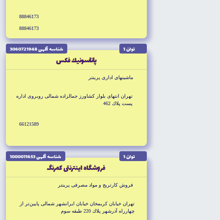
88846173
88846173
توان 1
شناسه آگهى 3060721948
پاناسونيك فكس
ماشينهاى ادارى پرينتر
تهران انتهاى بلوار كشاورز جمالزاده شمالى روبروى اداره
پست پلاك 462
66121589
توان 1
شناسه آگهى 1000011653
فروشگاه اينترنتى كمرنگ
فروش كارتريج و مواد مصرفى پرينتر
تهران خيابان كريمخان خيابان ايرانشهر شمالى پايين‌تر از
چهارراه آذرشهر پلاك 220 طبقه سوم