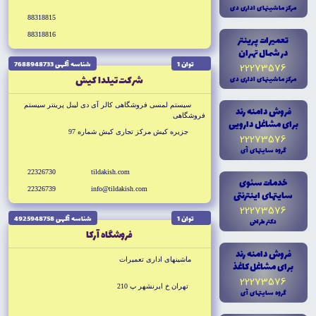
مرکز ماشينهاى ادارى دى
88318815
88318816
تعميرات پرينتر
در شمال تهران
توان 1
شناسه آگهى 7688948733
22273576
شركت تيلدا كيش
مرکز ماشينهاى ادارى دى
سيستم لمسى فروشگاهى كالر آى دى ليبل پرينتر سيستم
فروش دامنه رند
فروشگاهى
براى مشاغل دارويى
جزيره كيش مركز تجارى كيش شماره 97
22273576
گروه سايتهاى آى
22326730
tildakish.com
خدمات سئوى
22326739
info@tildakish.com
سايتهاى اينترنتى
22273576
توان 1
شناسه آگهى 4925948758
دکتر طراحى
فروشگاه آركا
فروش دامنه رند
ماشينهاى ادارى تعميرات
براى مشاغل کاغذ
22273576
تهران خ ايرنشهر پ 210
گروه سايتهاى آى