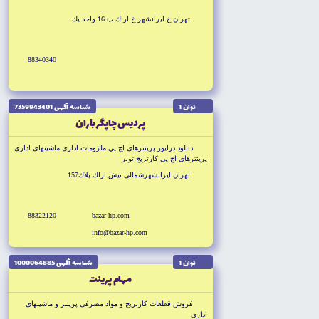
تهران خ ايرانشهر خ اراك پ 16 واحد يك
88340340
توان 1
شناسه آگهى 7359943401
پرديس چاپگر باران
دانلود درايور پرينترهاى اچ پي ملزومات ادارى ماشينهاى ادارى
پرينترهاى اچ پي كارتريج تونر
تهران ايرانشهرشمالى نيش اراك پلاك157
88322120
bazar-hp.com
info@bazar-hp.com
توان 1
شناسه آگهى 1000064885
مهام پرينت
فروش قطعات کارتريج و مواد مصرفى پرينتر و ماشينهاى
ادارى