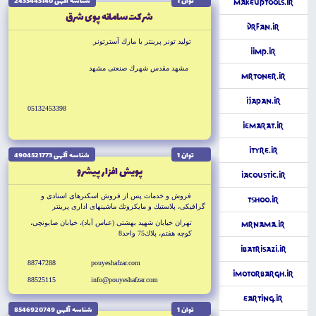
توان 1
شناسه آگهى 2435445140
MakeupTools.ir
شركت سامانه پوى شرق
DrFan.ir
توليد تونر پرينتر با مارك آسترتونر
iimp.ir
مشهد مقدس شهرك صنعتى مشهد
MrToner.ir
iJapan.ir
05132453398
iEmarat.ir
iTyre.ir
توان 1
شناسه آگهى 4904521773
پويش افزار پيشرو
iAcoustic.ir
فروش و خدمات پس از فروش اسكنرهاى اسنادى و
tShoo.ir
گرافيكى، پلاستيك و مايكروتك ماشينهاى ادارى پرينتر
تهران خيابان شهيد بهشتى (عباس آباد)، خيابان صابونچى،
MrNama.ir
كوچه هفتم، پلاك75 واحد8
iBatriSazi.ir
88747288
pouyeshafzar.com
iMotorBargh.ir
88525115
info@pouyeshafzar.com
Earting.ir
توان 1
شناسه آگهى 8546920749