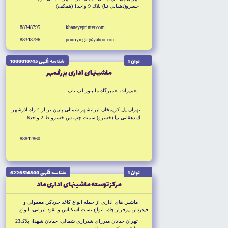
خسرو(دهقانى نيا) پلاك 9 واحد1 (همكف)
88348795
khaneyeprinter.com
88348796
pouriyregal@yahoo.com
توان 1
شناسه آگهى 1000010745
ماشينهاى ادارى بزرگمهر
تعميرات تعميرگاه مانيتور لپ تاپ
تهران پل كريمخان ايرانشهر شمالى پايين تر از 4 راه آذرشهر
ك دهقانى نيا (خسرو) سمت چپ س خسرو ط 2 واحد6
88842860
توان 1
شناسه آگهى 6226514800
مركز توسعه ماشينهاى ادارى ماد
ماشين هاى ادارى از جمله انواع كاغذ خردكن معمولى و
فيدردار، پرفراز چك، انواع تست اسكناس و نقود ايرانى، انواع
ارزهاى رايج، سورتر اسكناس، انواع ريبون و كاربن فيلم و پمپ
تهران خيابان ميرزاى شيرازى شمالى، خيابان شهدا، پلاک23
باد دستى