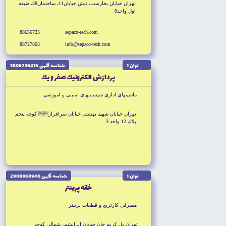
تهران خيابان بخارست، نبش خيابان11، ساختمان38، طبقه
اول واحد8
88656723
sepaco-tech.com
88727803
info@sepaco-tech.com
توان 1
شناسه آگهى 3806236416
پردازش الكترونيك صفر و يك
ماشينهاى ادارى سيستمهاى امنيتى و آموزشى
تهران خيابان شهيد بهشتى خيابان سرافراز كوچه پنجم
پلاك 12 واحد 3
توان 1
شناسه آگهى 2908868940
خانه پرينتر
مصرفى كارتريج و قطعات پرينتر
تهران پل كريم خان خيابان ايرانشهر شمالى كوچه