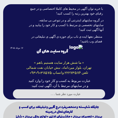
با خريد توان آگهى در محيط هاى کاملا اختصاصى و در جمع
رقباى خود بهترين رتبه را کسب کنيد!
در گروه سايتهاى اينترنتى آى و در تنوعى بى سابقه،
سايتهاى تخصصى ى مرتبط با کسب و کار خود را بيابيد و در
آنها آگهى ثبت کنيد!
منتظر دهها ايده ى ناب براى حوزه ى آگهى ى تبليغاتى در
فضاى وب باشيد!
۱۷ مرداد ۱۴۰۵
گروه سایت های آی
« ما شش هزار سایت هستیم باهم »
تهران، بلوار میرداماد، نبش خیابان نفت شمالی
09309038575
22273576
تلفن
واتساپ
عبارت مربوط به کسب و کار خود را وارد کنید
و در سایتهای مرتبط با آن، آگهی ثبت کنید:
جايگاه شايسته و منحصربفرد درج آگهى و تبليغات براى كسب و
كارهاى فعال در زمينه
پرينتر + تعميرات پرينتر + ماشينهاى ادارى + لوازم يدكي پرينتر + شارژ