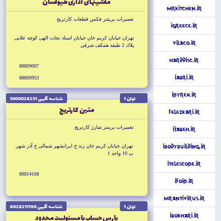
ماشينهاى ادارى هيواسان
MrKitchen.ir
تعميرات پرينتر فكس قطعات كارتريج
iGreece.ir
تهران خيابان كريم خان خيابان استاد نجات الهى كوچه علايى
VilaCo.ir
پلاك 2 طبقه همكف شرقى
HardDisc.ir
88809007
iAbri.ir
88809953
iPyrex.ir
توان 1
شناسه آگهى 1000028251
متين كارتريج
Felezkari.ir
تعميرات پرينتر شارژ كارتريج
iJabeh.ir
تهران خيابان كريم خان زند خ ايرانشهر شمالى خ آذر شهر
iBodyBuilding.ir
پ 10 واحد 1
iTelescope.ir
88814168
iFoip.ir
MrAntivirus.ir
توان 1
شناسه آگهى 8028211190
پارس حساب با مسئوليت محدود
iBokhari.ir