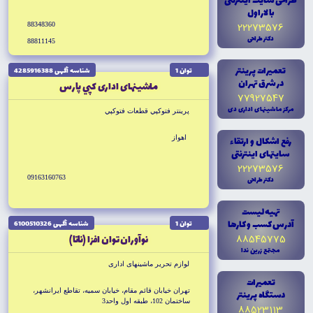
طراحى سايت اينترنتى
با لاراول
22273576
88348360
دکتر طراحى
88811145
تعميرات پرينتر
توان 1
شناسه آگهى 4285916388
در شرق تهران
ماشينهاى ادارى كپي پارس
77927547
مرکز ماشينهاى ادارى دى
پرينتر فتوكپي قطعات فتوكپي
رفع اشکال و ارتقاء
اهواز
سايتهاى اينترنتى
22273576
09163160763
دکتر طراحى
تهيه ليست
آدرس کسب و کارها
توان 1
شناسه آگهى 6100510326
88545775
نوآوران توان افزا (ناتا)
مجتمع زرين ندا
لوازم تحرير ماشينهاى ادارى
تعميرات
تهران خيابان قائم مقام، خيابان سميه، تقاطع ايرانشهر،
دستگاه پرينتر
ساختمان 102، طبقه اول واحد3
88523113