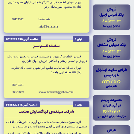
تهران ميدان انقلاب خيابان كارگر شمالى خيابان نصرت غربى
پلاك 35 مجتمع انفورماتيك برتر
فروش
بانک آدرس ايميل
66127322
bartar.asia
88523113
مجتمع زرين ندا
info@bartar.asia
فروش
توان 1
شناسه آگهى 8512222830
بانک موبايل مشاغل
سامانه گستر سبز
88523113
مجتمع زرين ندا
فروش قطعات كامپيوتر و سيستم، فروش و تعمير نوت بوك،
فروش و تعمير پرينتر و اسكنر، فروش انواع كارتريج
تهران خيابان طالقانى، تقاطع ايرانشهر، جنب بانك تجارت،
طراحى سايت اينترنتى
پلاك282 طبقه اول واحد1
با وردپرس
22273576
88845381
دکتر طراحى
88820829
shokouhmanesh@yahoo.com
تعميرات پرينتر
در غرب تهران
توان 1
شناسه آگهى 3685322611
شركت مهندسى كيا گسترش صنعت
46292309
مرکز ماشينهاى ادارى دى
اتوماسيون صنعتى سيستم هاى جمع آورى مانيتورينگ اطلاعات
صنعتى س يستم هاى كنترل كيفى محصولات به روش پردازش
طراحى
تصويرى جت پرينتر صنعتى
تهران خيابان جمالزاده شمالى، بالاتر از بلوار كشاورز، كوچه