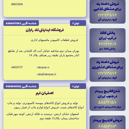
فروش دامنه رند
88823696
براى مشاغل غذايى
22273576
گروه سايتهاى آى
توان 1
شناسه آگهى 4586611362
فروشگاه اينترنتى تك رايان
پخش کاغذ
در غرب تهران
فروش قطعات كامپيوتر ماشينهاى ادارى
46262309
پخش کاغذ دى
تهران ميدان دوم صادقيه خيابان آيت اله كاشانى بعد از تقاطع
اباذر مجتمع ياران طبقه زير همكف پلاك 14
فروش دامنه رند
براى مشاغل کشاورزى
44050737
takrayan.ir
22273576
sale@takrayan.ir
گروه سايتهاى آى
توان 1
شناسه آگهى 9103690152
شارژ کاتريج پرينتر
اصفهان فرم
در جنوب تهران
55592157
توليد و فروش انواع كاغذهاى پيوسته كامپيوترى، توليد و چاپ
مرکز ماشينهاى ادارى دى
انواع كاغذهاى شيت، فروش انواع لوازم چاپ از قبيل ريبون
پرينتر، كارتريججوهر افشان، ليزرى، چاپ انواع كارت شناسائى و
اصفهان خيابان ارتش، نرسيده به فلكه ارتش، كوچه مهرعليان،
PVE
ساختمان پيمان، پلاك12 طبقه دوم
فروش کارتريج پرينتر
88523113