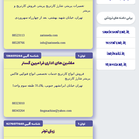
تعميرات پرينتر، شارژ كارتريج پرينتر، فروش كارتريج و
پرينتر
نمايندگي مجاز پرينترهاى CANON و HP
برخی دامنه های فروشی
تهران، خيابان شهيد بهشتى، بعد از چهارراه سهروردى
SanjeshAfzar.ir
88523113
zarinneda.com
88528766
info@zarinneda.com
TestAfzar.ir
iArdebili.ir
توان 1
شناسه آگهى 1368511264
ماشين هاى ادارى فرا ميهن گستر
TravelKar.ir
فروش انواع كارتريج خدمات تخصصى انواع فتوكپي فاكس
پرينتر شارژ كارتريج
تهران خيابان ايرانشهر جنوبى، پلاك31 طبقه سوم واحد1
88323010
88343264
fmgmachine@yahoo.com
توان 1
شناسه آگهى 9276077440
زيتى تونر