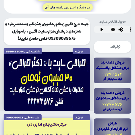
فروشگاه اينترنتى دامنه هاى آى
موزیک انتخابی سایت
جهت درج آگهی بمنظور حضوری چشمگیر و منحصربفرد و
همزمان در شش هزار سایت آگهی، با موبایل
09309038575 تماس حاصل نمایید!
تبلیغات
توان 4
شناسه آگهى 5666488044
فروش دامنه رند
براى مشاغل پلاستيک
22273576
گروه سايتهاى آى
فروش دامنه رند
براى مشاغل ساختمان
22273576
گروه سايتهاى آى
توان 3
شناسه آگهى 1000060472
طراحى
مركز ماشينهاى ادارى دى
نرم افزارهاى کاربردى
خدمات مجاز پرينترهاى CANON و HP بهمراه فروش کارتريج