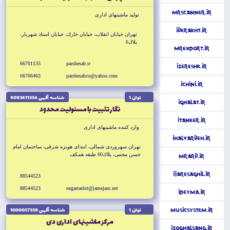
MrScanner.ir
توليد ماشينهاى ادارى
iDerakht.ir
تهران خيابان انقلاب، خيابان خارك، خيابان استاد شهريار،
پلاك6
MrExport.ir
66701135
parshesab.ir
iZereshk.ir
66706463
parshesabco@yahoo.com
iChini.ir
توان 1
شناسه آگهى 9093611354
iGhalat.ir
نگار تثبيت با مسئوليت محدود
iTanker.ir
وارد كننده ماشينهاى ادارى
iHalvardeh.ir
تهران سهروردى شمالى، ابتداى هويزه شرقى، ساختمان امام
حسن مجتبى، پلاك60 طبقه همكف
MrArd.ir
iJareSaghil.ir
88544523
88544523
negartasbit@jamejam.net
iPeyma.ir
توان 1
شناسه آگهى 1000057359
MusicSystem.ir
مركز ماشينهاى ادارى دى
iZoghalSang.ir