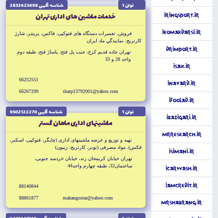
توان 1
شناسه آگهى 2832623498
خدمات ماشين هاى ادارى تهران
iRingSport.ir
iKomakDarsi.ir
فروش، تعميرات دستگاه هاى فتوكپى، فاكس، پرينتر، شارژ
كارتريج، نمايندگي ماد ايران
DrImport.ir
تهران جاده قديم كرج، جنب پل فتح، پاساژ فتح، طبقه دوم
واحد 28 و 33
iSax.ir
66252551
iNavard.ir
66267299
sharp13792001@yahoo.com
iFoolad.ir
توان 1
شناسه آگهى 9502122270
iBazigari.ir
ماشينهاى ادارى ماهان گستر
MrResearch.ir
تهيه و توزيع و عرضه ماشينهاى ادارى (چاپگر، فتوكپى، اسكنر،
فكس)، مواد مصرفى (تونر، كارتريج، ريبون)
iSimani.ir
تهران خيابان كريمخان زند، خيابان خردمند جنوبى،
ساختمان32، طبقه چهارم واحد44
iCarwash.ir
iAmCredit.ir
88140844
88861877
mahangostar@yahoo.com
MrShabrang.ir