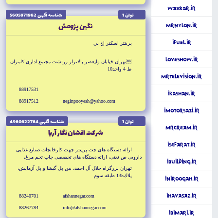
WaxKar.ir
توان 1
شناسه آگهى 5605871982
نگين پژوهش
MrNylon.ir
iFuel.ir
پرينتر اسكنر اچ پي
LoveShow.ir
تهران خيابان وليعصر بالاتراز زرتشت مجتمع ادارى كامران
ط 4 واحد10
MrTelevision.ir
88917531
iKashan.ir
88917512
neginpooyesh@yahoo.com
iMotorSazi.ir
توان 1
شناسه آگهى 4960622764
MrCream.ir
شركت افشان نگار آريا
iSefarat.ir
ارائه دستگاه هاى جت پرينتر جهت كارخانجات صنايع غذايى
دارويى ص نعتى، ارائه دستگاه هاى تخصصى چاپ تخم مرغ،
iBuilding.ir
چاپگرهاى ويژه نمراتريدر چاپخانه ها
تهران بزرگراه جلال آل احمد، بين پل گيشا و پل آزمايش،
پلاك135 طبقه سوم
iNiroogah.ir
iHavasaz.ir
88240701
afshannegar.com
88267784
info@afshannegar.com
iBimari.ir