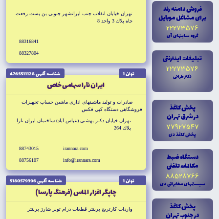
فروش دامنه رند
تهران خيابان انقلاب جنب ايرانشهر جنوبى بن بست رفعت
براى مشاغل موبايل
جاه پلاك 3 واحد 8
22273576
گروه سايتهاى آى
88316841
88327804
تبليغات اينترنتى
22273576
توان 1
شناسه آگهى 4765511128
دکتر طراحى
ايران نارا سهامى خاص
صادرات و توليد ماشينهاى ادارى ماشين حساب تجهيزات
پخش کاغذ
فروشگاهى دستگاه كپي فكس
در شرق تهران
تهران خيابان دكتر بهشتى (عباس آباد) ساختمان ايران نارا
77927547
پلاك 264
پخش کاغذ دى
88743015
irannara.com
دستگاه ضبط
88756107
info@irannara.com
مکالمات تلفنى
88528766
توان 1
شناسه آگهى 5180579396
سيستمهاى مخابراتى دى
چاپگر افزار الماس (فرهنگ پارسا)
پخش کاغذ
واردات كارتريج پرينتر قطعات درام تونر شارژ پرينتر
در جنوب تهران