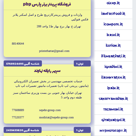
فروشگاه پرينتر برتر پارس pbp
OlExp.ir
iAmFastfood.ir
واردات و فروش پرينتركارتريج طرح و اصل اسكنر پلاتر
فكس فتوكپي
iCompote.ir
تهران خ بهار برج بهار ط2 واحد 288
iKashi.ir
88140644
iLotion.ir
printerbartar@gmail.com
iFilmBardari.ir
توان 1
شناسه آگهى 5768924495
iGhadimi.ir
سپهر رايانه نهاوند
iJashnvareh.ir
خدمات تخصصى مهندسى در بخش تعميران الكترونيكي
(مانيتور، پرينتر، لپ تاپ) تعميرات مانيتور تعميرات لپ تاپ
iPain.ir
تعميرات سخت افزار
تهران خيابان بهار جنوبى بن بست وزيرى ساختمان سبز
طبقه دوم واحد 5
SanatVaMadan.ir
Tazamoni.ir
77608889
sepehr-group.com
77520377
modiriat@sepehr-group.com
GitarBarghi.ir
توان 1
شناسه آگهى 2435433820
MyPhotoCopy.ir