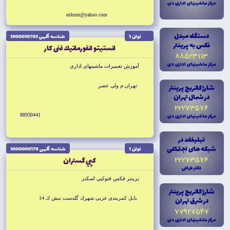
مرکز ماشينهاى ادارى دى
esform@yahoo.com
دستگاه مبدل
توان 1
شناسه آگهى 1000010703
فکس به پرينتر
انستيتو انفورماتيك فنى كار
88523113
مرکز ماشينهاى ادارى دى
آموزش تعميرات ماشينهاى ادارى
شارژ کاتريج پرينتر
تهران م ولى عصر
در شمال تهران
22273576
مرکز ماشينهاى ادارى دى
88930441
تبليغات در
شبکه هاى اجتماعى
توان 1
شناسه آگهى 1000000179
22273576
كپي گستران
دکتر طراحى
پرينتر فكس فتوكپي اسكنر
شارژ کاتريج پرينتر
در شرق تهران
بابل كمربندى غربى شهرك گلدست نبش ك 14
77927547
مرکز ماشينهاى ادارى دى