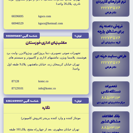
نرم افزارهاى کاربردى
نادرى، پلاك26 واحد1
22273576
دکتر طراحى
66596695
kgsco.com
66946529
kgsco@hotmail.com
فروش دامنه رند
براى مشاغل پارچه
توان 1
شناسه آگهى 9553015487
22273576
ماشينهاى ادارى خوزستان
گروه سايتهاى آى
تجهيزات صوتى تصويرى، ديتا پروژكتور، ويژوالايزر، وايت برد
طراحى سايت حرفه اى
هوشمند، پلاسما ويژن، ماشنيهاى ادارى و كامپيوتر و سيستم هاى
22273576
كنفرانس و ويدئو كنفرانس
تهران خيابان كريمخان زند، خيابان ماهشهر، پلاك9 طبقه اول
دکتر طراحى
واحد3
87128
komc.co
تعميرات
87129101
info@komc.co
دستگاه فکس
88523113
توان 1
شناسه آگهى 6562499937
مرکز ماشينهاى ادارى دى
نگاره
بانک اطلاعات
مونتاژ كننده و وارد کننده پرينتر (فروش کامپيوتر)
مشاغل کشور
88523113
تهران خيابان مطهرى، بعد از چهارراه مفتح، پلاك161 طبقه
مجتمع زرين ندا