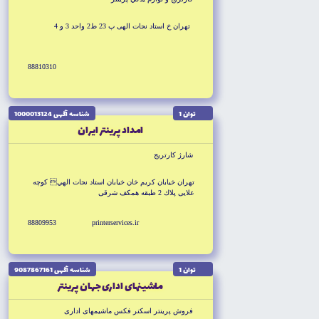
تهران خ استاد نجات الهى پ 23 ط2 واحد 3 و 4
88810310
توان 1
شناسه آگهى 1000013124
امداد پرينتر ايران
شارژ كارتريج
تهران خيابان كريم خان خيابان استاد نجات الهي كوچه
علايى پلاك 2 طبقه همكف شرقى
88809953
printerservices.ir
توان 1
شناسه آگهى 9087867161
ماشينهاى ادارى جهان پرينتر
فروش پرينتر اسكنر فكس ماشيمهاى ادارى